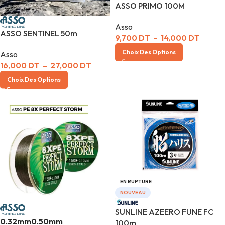
ASSO PRIMO 100M
Asso
ASSO SENTINEL 50m
9,700
DT
–
14,000
DT
Choix Des Options
Asso
16,000
DT
–
27,000
DT
Choix Des Options
EN RUPTURE
NOUVEAU
SUNLINE AZEERO FUNE FC
0.32mm
0.50mm
100m