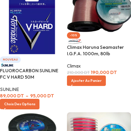
-10%
Climax Haruna Seamaster
I.G.F.A. 1000m, 80lb
NOUVEAU
Climax
FLUOROCARBON SUNLINE
190,000
DT
210,000
DT
FC V HARD 50M
Ajouter Au Panier
SUNLINE
89,000
DT
–
95,000
DT
Choix Des Options