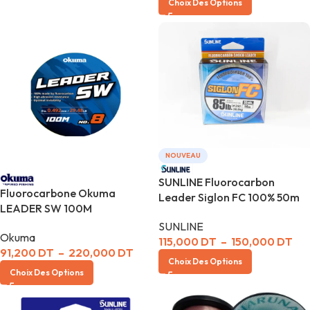
Choix Des Options
NOUVEAU
SUNLINE Fluorocarbon
Fluorocarbone Okuma
Leader Siglon FC 100% 50m
LEADER SW 100M
SUNLINE
Okuma
115,000
DT
–
150,000
DT
91,200
DT
–
220,000
DT
Choix Des Options
Choix Des Options