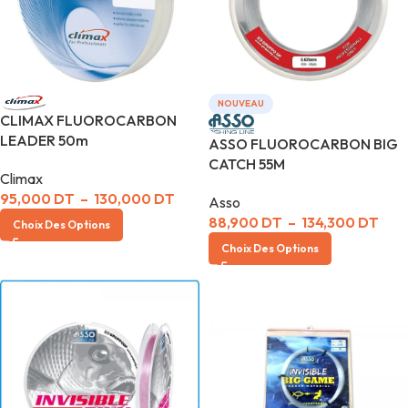
NOUVEAU
CLIMAX FLUOROCARBON
LEADER 50m
ASSO FLUOROCARBON BIG
CATCH 55M
Climax
95,000
DT
–
130,000
DT
Asso
88,900
DT
–
134,300
DT
Choix Des Options
Choix Des Options