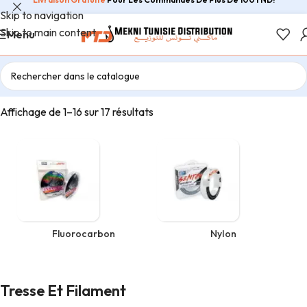
Skip to navigation
Skip to main content
Menu
Accueil
/
Pêche en Bateau
/
Tresse Et Filament
Affichage de 1–16 sur 17 résultats
Fluorocarbon
Nylon
Tresse Et Filament