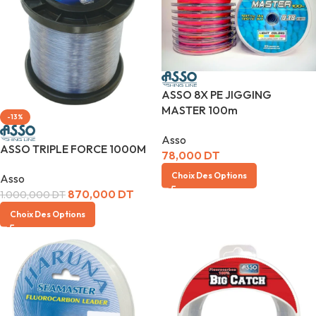
ASSO 8X PE JIGGING
MASTER 100m
-13%
Asso
ASSO TRIPLE FORCE 1000M
78,000
DT
Choix Des Options
Asso
870,000
DT
1.000,000
DT
Choix Des Options