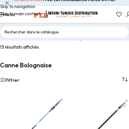
Skip to navigation
Skip to main content
Menu
Accueil
/
Peche Au Flotteur
/
Canne Bolognaise
13 résultats affichés
Canne Bolognaise
Filtrer