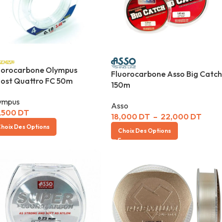
uorocarbone Olympus
Fluorocarbone Asso Big Catch
ost Quattro FC 50m
150m
ympus
Asso
,500
DT
18,000
DT
–
22,000
DT
hoix Des Options
Choix Des Options