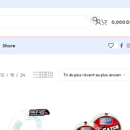
0,000
D
Shore
8 résultats affichés
12
18
24