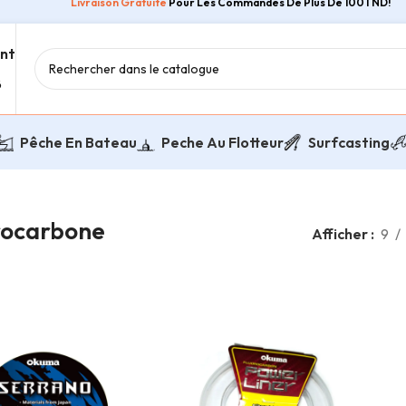
Livraison Gratuite
Pour Les Commandes De Plus De 100TND!
ent
8
Pêche En Bateau
Peche Au Flotteur
Surfcasting
rocarbone
Afficher
9