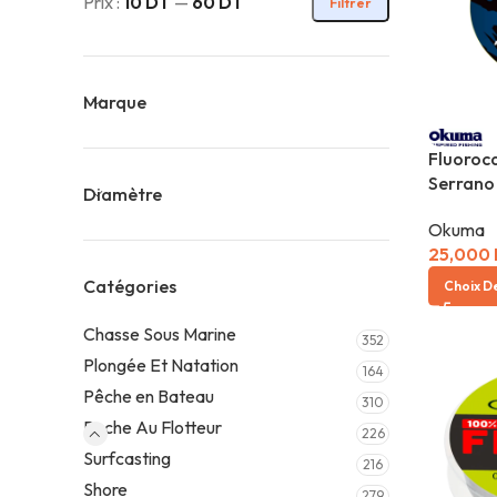
Prix :
10 DT
—
60 DT
Filtrer
Marque
Fluoroc
Serrano
Diamètre
Okuma
25,000
Catégories
Choix D
Chasse Sous Marine
352
Plongée Et Natation
164
Pêche en Bateau
310
Peche Au Flotteur
226
Surfcasting
216
Shore
279