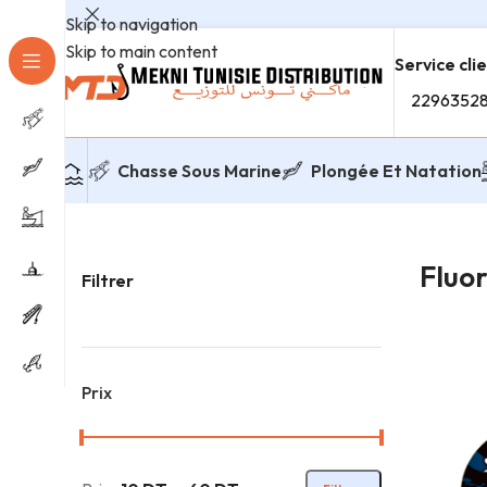
Skip to navigation
Skip to main content
Service cli
2296352
Chasse Sous Marine
Plongée Et Natation
Accueil
/
Peche Au Flotteur
/
Fils
/
Fluorocarbone
Fluo
Filtrer
Prix