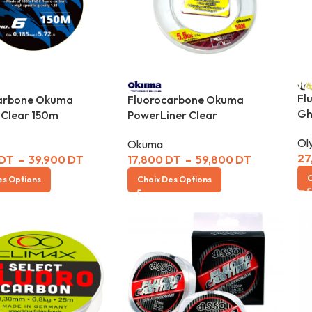
Fl
arbone Okuma
Fluorocarbone Okuma
Gh
 Clear 150m
PowerLiner Clear
Ol
Okuma
27
DT
–
39,900
DT
17,800
DT
–
59,800
DT
C
es Options
Choix Des Options