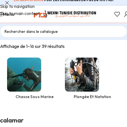
Skip to navigation
Skip to main content
Menu
Accueil
/
Produits identifiés “calamar”
Affichage de 1–16 sur 39 résultats
Chasse Sous Marine
Plongée Et Natation
calamar