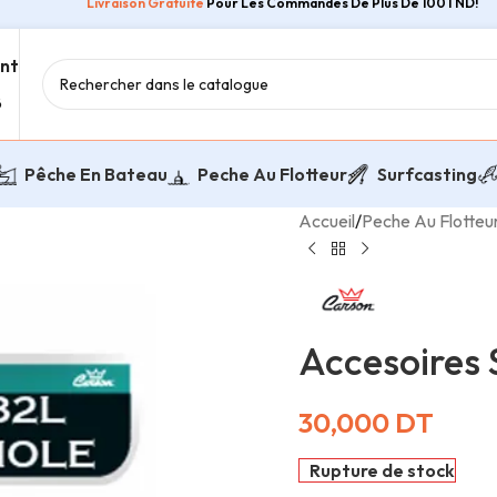
Livraison Gratuite
Pour Les Commandes De Plus De 100TND!
ent
8
Pêche En Bateau
Peche Au Flotteur
Surfcasting
Accueil
/
Peche Au Flotteu
Accesoire
30,000
DT
Rupture de stock