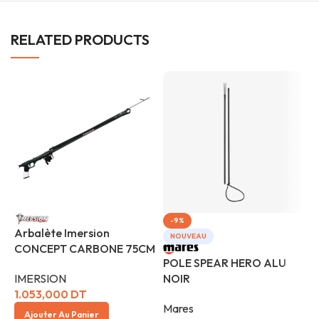
RELATED PRODUCTS
-9%
Arbalète Imersion
NOUVEAU
CONCEPT CARBONE 75CM
B
POLE SPEAR HERO ALU
NOIR
IMERSION
S
1.053,000
DT
Mares
Ajouter Au Panier