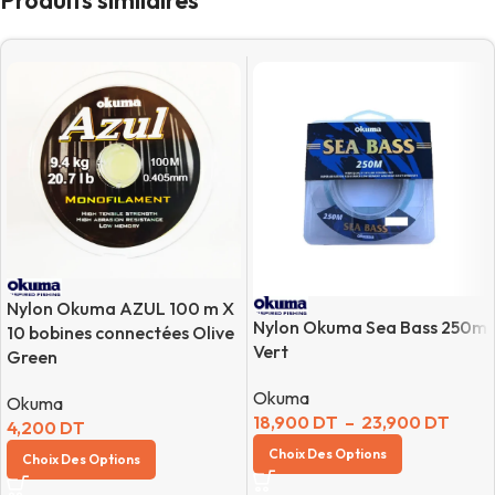
Produits similaires
Nylon Okuma AZUL 100 m X
Nylon Okuma Sea Bass 250m
10 bobines connectées Olive
Vert
Green
Okuma
Okuma
18,900
DT
–
23,900
DT
4,200
DT
Choix Des Options
Choix Des Options