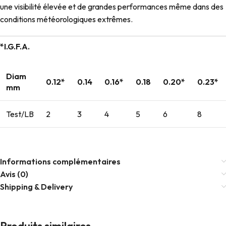
une visibilité élevée et de grandes performances même dans des
conditions météorologiques extrêmes.
*I.G.F.A.
Diam
0.12*
0.14
0.16*
0.18
0.20*
0.23*
mm
Test/LB
2
3
4
5
6
8
Informations complémentaires
Avis (0)
Shipping & Delivery