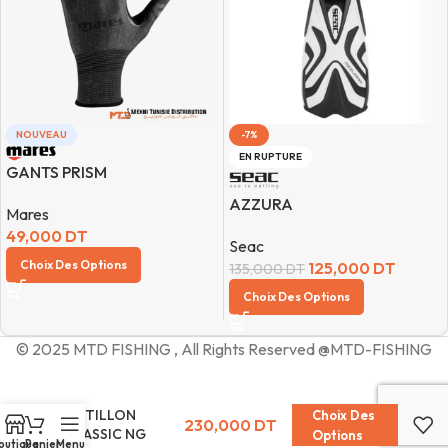
NOUVEAU
-7%
EN RUPTURE
GANTS PRISM
AZZURA
Mares
49,000
DT
Seac
Choix Des Options
125,000
DT
135,000
DT
Choix Des Options
© 2025 MTD FISHING , All Rights Reserved @MTD-FISHING
BOTILLON
Choix Des
230,000
DT
CLASSIC NG
Options
outique
Panier
Menu