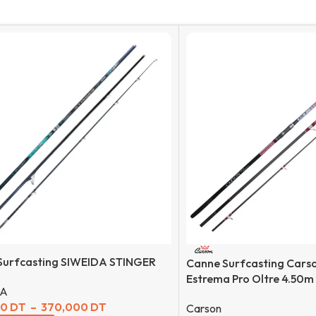
Surfcasting SIWEIDA STINGER
Canne Surfcasting Cars
Estrema Pro Oltre 4.50m
DA
00
DT
–
370,000
DT
Carson