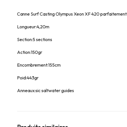
Canne Surf Casting Olympus Xeon XF 420 parfaitement équ
Longueur:4,20m
Section:5 sections
Action:150gr
Encombrement:155cm
Poid:443gr
Anneaux:sic saltwater guides