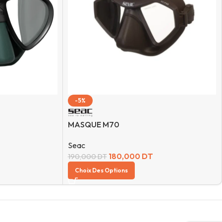
-5%
MASQUE M70
Seac
180,000
DT
190,000
DT
Choix Des Options