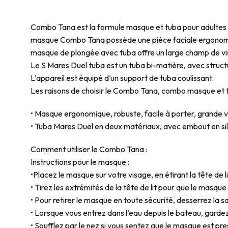
Combo Tana est la formule masque et tuba pour adultes q
masque Combo Tana possède une pièce faciale ergonomique e
masque de plongée avec tuba offre un large champ de vi
Le S Mares Duel tuba est un tuba bi-matière, avec struct
L’appareil est équipé d’un support de tuba coulissant.
Les raisons de choisir le Combo Tana, combo masque et tu
• Masque ergonomique, robuste, facile à porter, grande vis
• Tuba Mares Duel en deux matériaux, avec embout en sil
Comment utiliser le Combo Tana :
Instructions pour le masque :
•Placez le masque sur votre visage, en étirant la tête de lit
• Tirez les extrémités de la tête de lit pour que le masque
• Pour retirer le masque en toute sécurité, desserrez la s
• Lorsque vous entrez dans l’eau depuis le bateau, gardez 
• Soufflez par le nez si vous sentez que le masque est pre