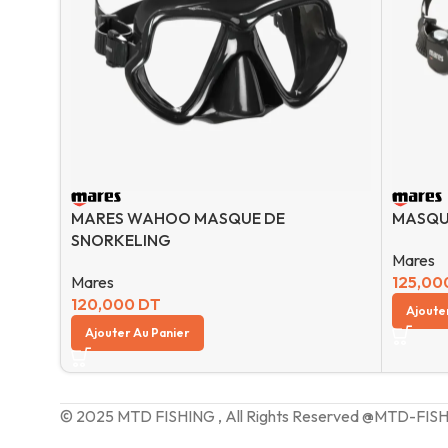
MARES WAHOO MASQUE DE
MASQU
SNORKELING
Mares
Mares
125,00
120,000
DT
Ajoute
Ajouter Au Panier
© 2025 MTD FISHING , All Rights Reserved @MTD-FIS