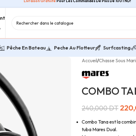
Livraison Gratuite
Pour Les Commandes De Plus De 100TND!
ent
8
Pêche En Bateau
Peche Au Flotteur
Surfcasting
Accueil
/
Chasse Sous Mar
COMBO TA
220
240,000
DT
Combo Tana est la combin
tuba Mares Dual.