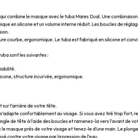
ui combine le masque avec le tuba Mares Dual. Une combinaison d
n silicone et un volume interne réduit. Les boucles de réglage son
sion.
ure courbe, ergonomique. Le tuba est fabriqué en silicone et convi
ba sont les suivantes :
ibilité.
icone, structure incurvée, ergonomique.
 sur l’arrière de votre tête.
 s’adapte confortablement au visage. Si vous avez tiré trop fort, rel
angle de tête à l’aide des boucles et ramenez-la vers l’avant de vo
le masque près de votre visage et tenez-le d’une main. Le plongeon 
ssé contre votre visage par la pression de l’eau.