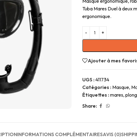
Masque ergonomique, robus
Tuba Mares Duel à deux ma
ergonomique.
Ajouter à mes favori
UGS :
411734
Catégories :
Masque
,
Ma
Étiquettes :
mares
,
plon
Share:
IPTION
INFORMATIONS COMPLÉMENTAIRES
AVIS (0)
SHIPPI