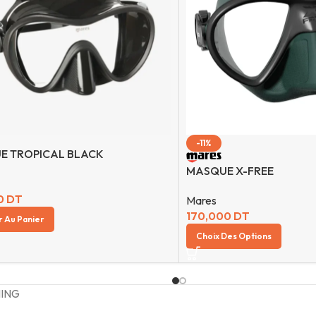
-11%
E TROPICAL BLACK
MASQUE X-FREE
0
DT
Mares
170,000
DT
r Au Panier
Choix Des Options
HING