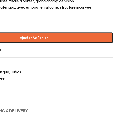
te, facile à porter, grand champ de vision.
tériaux, avec embout en silicone, structure incurvée,
Ajouter Au Panier
s
sque
,
Tubas
gée
NG & DELIVERY