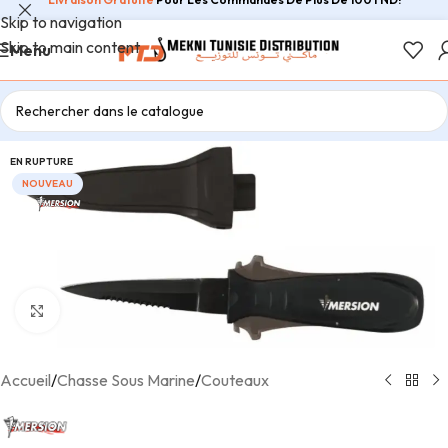
Skip to navigation
Skip to main content
Menu
EN RUPTURE
NOUVEAU
Agrandir
Accueil
/
Chasse Sous Marine
/
Couteaux