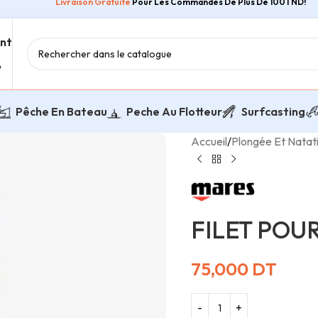
Livraison Gratuite
Pour Les Commandes De Plus De 100TND!
ent
8
Pêche En Bateau
Peche Au Flotteur
Surfcasting
Accueil
/
Plongée Et Natat
FILET POUR
75,000
DT