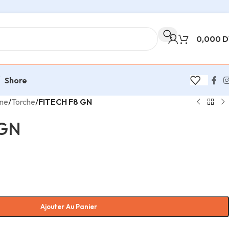
0,000
D
Shore
ine
/
Torche
/
FITECH F8 GN
 GN
Ajouter Au Panier