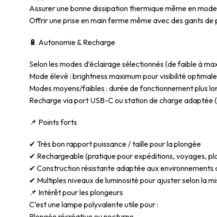
Assurer une bonne dissipation thermique même en mode
Offrir une prise en main ferme même avec des gants de
🔋 Autonomie & Recharge
Selon les modes d’éclairage sélectionnés (de faible à max
Mode élevé : brightness maximum pour visibilité optimale
Modes moyens/faibles : durée de fonctionnement plus l
Recharge via port USB-C ou station de charge adaptée (
📌 Points forts
✔ Très bon rapport puissance / taille pour la plongée
✔ Rechargeable (pratique pour expéditions, voyages, pl
✔ Construction résistante adaptée aux environnements di
✔ Multiples niveaux de luminosité pour ajuster selon la m
📌 Intérêt pour les plongeurs
C’est une lampe polyvalente utile pour :
Plongée récréative ou nocturne