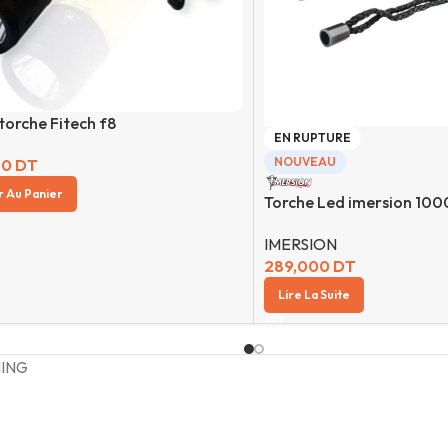
orche Fitech f8
EN RUPTURE
NOUVEAU
00
DT
r Au Panier
Torche Led imersion 100
IMERSION
289,000
DT
Lire La Suite
HING