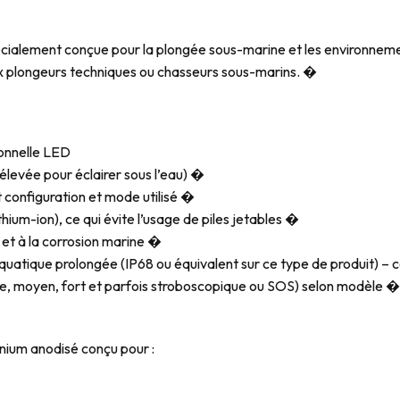
ialement conçue pour la plongée sous-marine et les environnement
aux plongeurs techniques ou chasseurs sous-marins. �
onnelle LED
élevée pour éclairer sous l’eau) �
 configuration et mode utilisé �
hium-ion), ce qui évite l’usage de piles jetables �
 et à la corrosion marine �
aquatique prolongée (IP68 ou équivalent sur ce type de produit) –
ble, moyen, fort et parfois stroboscopique ou SOS) selon modèle �
inium anodisé conçu pour :