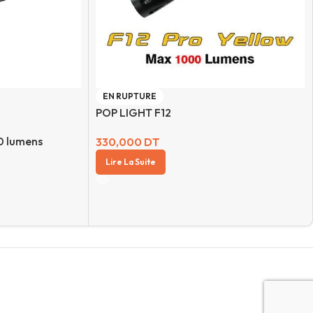
EN RUPTURE
POP LIGHT F12
0 lumens
330,000
DT
Lire La Suite