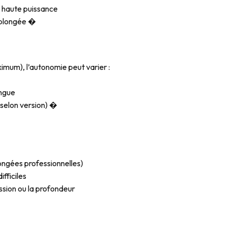
 haute puissance
 plongée �
imum), l’autonomie peut varier :
ongue
selon version) �
ongées professionnelles)
fficiles
ission ou la profondeur