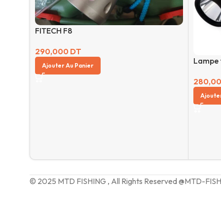
FITECH F8
290,000
DT
Lampe t
Ajouter Au Panier
280,0
Ajoute
© 2025 MTD FISHING , All Rights Reserved @MTD-FIS