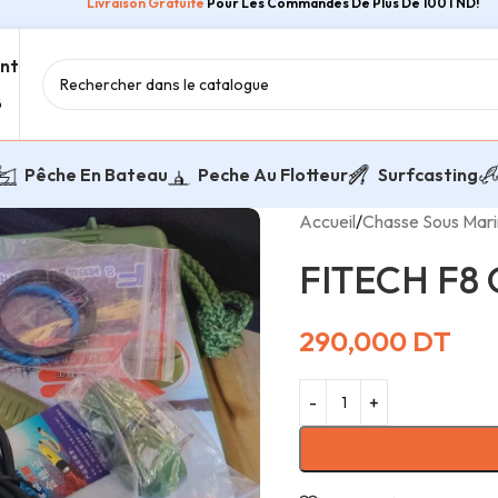
Livraison Gratuite
Pour Les Commandes De Plus De 100TND!
ent
8
Pêche En Bateau
Peche Au Flotteur
Surfcasting
Accueil
/
Chasse Sous Mar
FITECH F8
290,000
DT