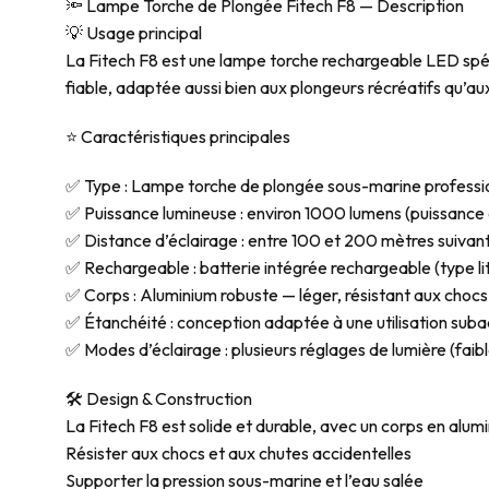
🔦 Lampe Torche de Plongée Fitech F8 — Description
💡 Usage principal
La Fitech F8 est une lampe torche rechargeable LED spéc
fiable, adaptée aussi bien aux plongeurs récréatifs qu’
⭐ Caractéristiques principales
✅ Type : Lampe torche de plongée sous-marine professi
✅ Puissance lumineuse : environ 1000 lumens (puissance 
✅ Distance d’éclairage : entre 100 et 200 mètres suivant
✅ Rechargeable : batterie intégrée rechargeable (type lit
✅ Corps : Aluminium robuste — léger, résistant aux chocs
✅ Étanchéité : conception adaptée à une utilisation sub
✅ Modes d’éclairage : plusieurs réglages de lumière (fai
🛠️ Design & Construction
La Fitech F8 est solide et durable, avec un corps en alum
Résister aux chocs et aux chutes accidentelles
Supporter la pression sous-marine et l’eau salée