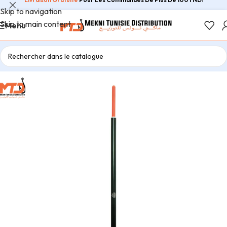
Skip to navigation
Skip to main content
Menu