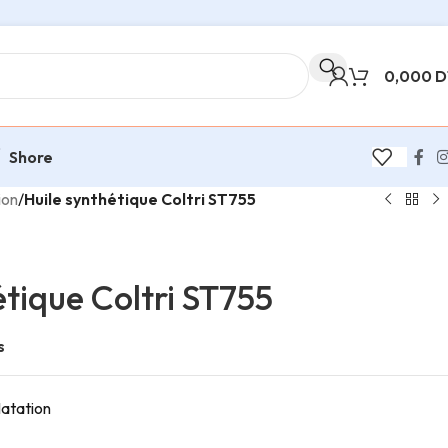
0,000
D
Shore
ion
/
Huile synthétique Coltri ST755
étique Coltri ST755
s
atation