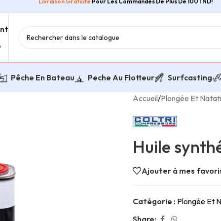
Livraison Gratuite
Pour Les Commandes De Plus De 100TND!
ent
8
Pêche En Bateau
Peche Au Flotteur
Surfcasting
Accueil
/
Plongée Et Natat
Huile synth
Ajouter à mes favori
Catégorie :
Plongée Et N
Share: