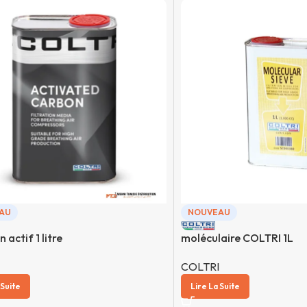
AU
NOUVEAU
actif 1 litre
moléculaire COLTRI 1L
COLTRI
 Suite
Lire La Suite