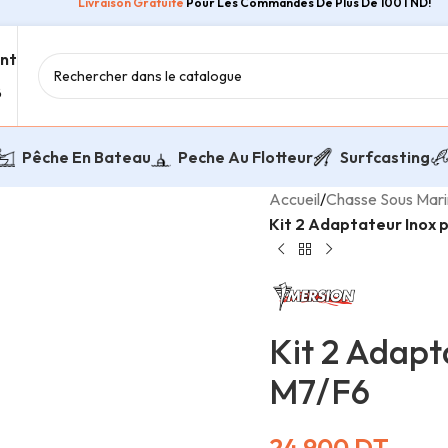
Livraison Gratuite
Pour Les Commandes De Plus De 100TND!
ent
8
Pêche En Bateau
Peche Au Flotteur
Surfcasting
Accueil
/
Chasse Sous Mar
Kit 2 Adaptateur Inox p
Kit 2 Adapta
M7/F6
24,900
DT