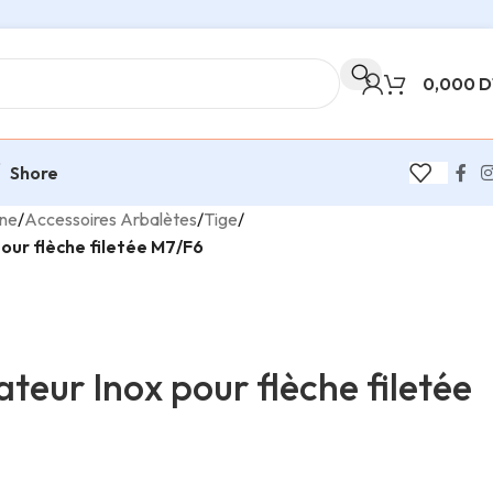
0,000
D
Shore
ine
/
Accessoires Arbalètes
/
Tige
/
our flèche filetée M7/F6
teur Inox pour flèche filetée