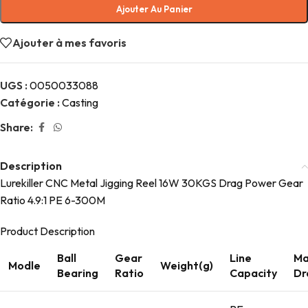
Ajouter Au Panier
Ajouter à mes favoris
UGS :
0050033088
Catégorie :
Casting
Share:
Description
Lurekiller CNC Metal Jigging Reel 16W 30KGS Drag Power Gear
Ratio 4.9:1 PE 6-300M
Product Description
Ball
Gear
Line
Ma
Modle
Weight(g)
Bearing
Ratio
Capacity
Dr