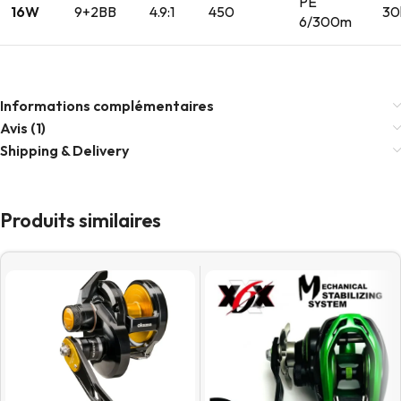
PE
16W
9+2BB
4.9:1
450
30
6/300m
Informations complémentaires
Avis (1)
Shipping & Delivery
Produits similaires