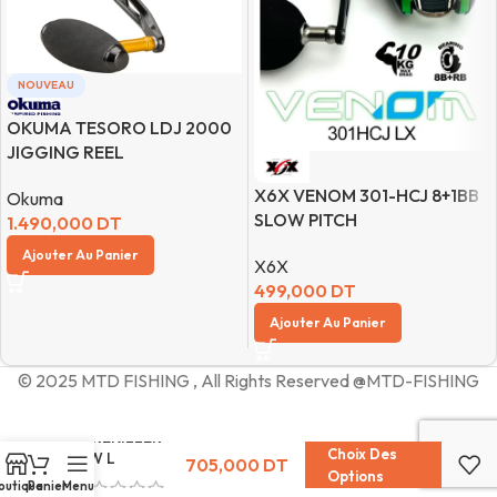
NOUVEAU
OKUMA TESORO LDJ 2000
JIGGING REEL
X6X VENOM 301-HCJ 8+1BB
Okuma
SLOW PITCH
1.490,000
DT
Ajouter Au Panier
X6X
499,000
DT
Ajouter Au Panier
© 2025 MTD FISHING , All Rights Reserved @MTD-FISHING
LUREKILLER
Choix Des
16W L
705,000
DT
Options
outique
Panier
Menu