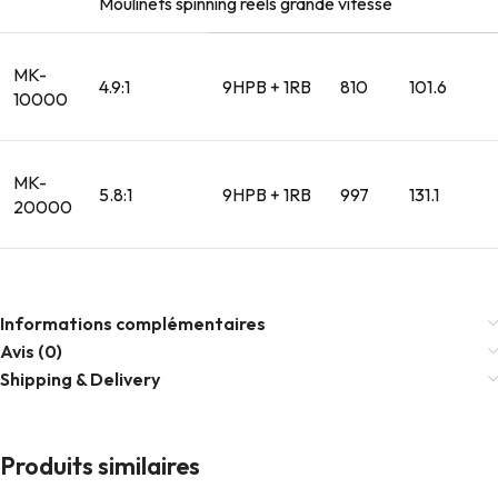
Moulinets spinning reels grande vitesse
MK-
4.9:1
9HPB + 1RB
810
101.6
10000
MK-
5.8:1
9HPB + 1RB
997
131.1
20000
Informations complémentaires
Avis (0)
Shipping & Delivery
Produits similaires