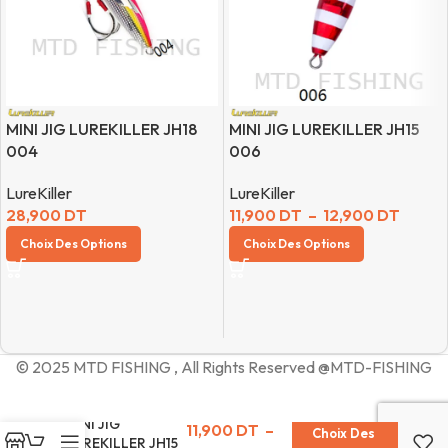
MINI JIG LUREKILLER JH18
MINI JIG LUREKILLER JH15
004
006
LureKiller
LureKiller
28,900
DT
11,900
DT
–
12,900
DT
Choix Des Options
Choix Des Options
© 2025 MTD FISHING , All Rights Reserved @MTD-FISHING
MINI JIG
11,900
DT
–
Choix Des
LUREKILLER JH15