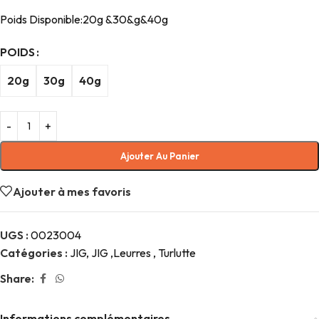
Poids Disponible:20g &30&g&40g
POIDS
20g
30g
40g
Ajouter Au Panier
Ajouter à mes favoris
UGS :
0023004
Catégories :
JIG
,
JIG ,Leurres , Turlutte
Share:
Informations complémentaires