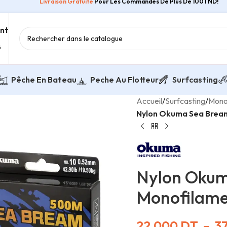
Livraison Gratuite
Pour Les Commandes De Plus De 100TND!
ent
8
Pêche En Bateau
Peche Au Flotteur
Surfcasting
Accueil
/
Surfcasting
/
Mono
Nylon Okuma Sea Bream
Nylon Oku
Monofilame
22,000
DT
–
3