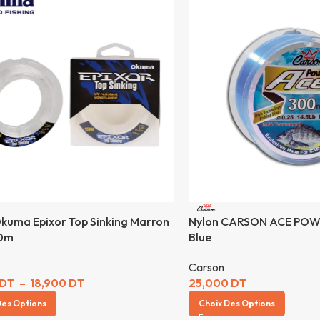
kuma Epixor Top Sinking Marron
Nylon CARSON ACE POW
50m
Blue
Carson
DT
–
18,900
DT
25,000
DT
Des Options
Choix Des Options