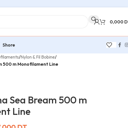
0,000
D
Shore
filaments
/
Nylon & Fil Bobine
/
 500 m Monofilament Line
ma Sea Bream 500 m
nt Line
7,000
DT