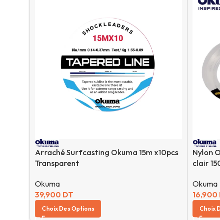
Arraché Surfcasting Okuma 15m x10pcs
Nylon O
Transparent
clair 1
Okuma
Okuma
39,900
DT
16,900
Choix Des Options
Choix 