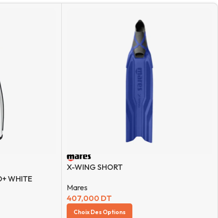
X-WING SHORT
O+ WHITE
Mares
407,000
DT
Choix Des Options