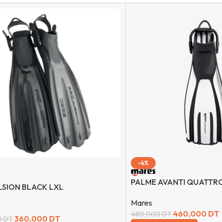
-4%
PALME AVANTI QUATTR
SION BLACK LXL
Mares
460,000
DT
480,000
DT
360,000
DT
0
DT