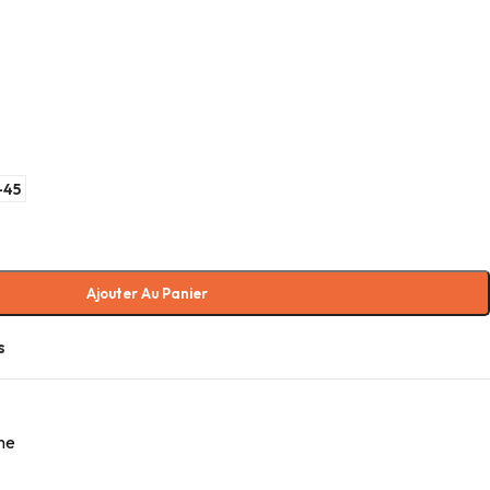
-45
Ajouter Au Panier
s
me