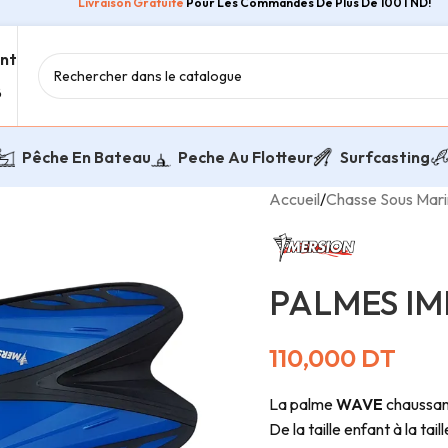
Livraison Gratuite
Pour Les Commandes De Plus De 100TND!
ent
8
Pêche En Bateau
Peche Au Flotteur
Surfcasting
Accueil
/
Chasse Sous Mar
PALMES IM
110,000
DT
La palme
WAVE
chaussant
De la taille enfant à la tail