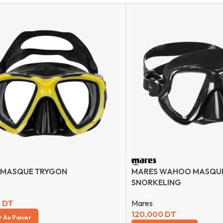
 MASQUE TRYGON
MARES WAHOO MASQUE
SNORKELING
0
DT
Mares
120,000
DT
r Au Panier