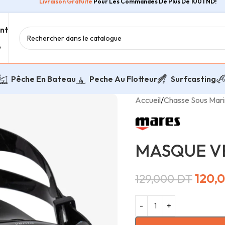
Livraison Gratuite
Pour Les Commandes De Plus De 100TND!
ent
8
Pêche En Bateau
Peche Au Flotteur
Surfcasting
Accueil
/
Chasse Sous Mar
MASQUE V
120,
129,000
DT