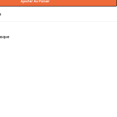
Ajouter Au Panier
s
sque