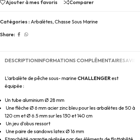
Ajouter à mes favoris
Comparer
Catégories :
Arbalètes
,
Chasse Sous Marine
Share:
DESCRIPTION
INFORMATIONS COMPLÉMENTAIRES
AVIS (
L’arbalète de pêche sous- marine
CHALLENGER
est
équipée :
Un tube aluminium Ø 28 mm
Une flèche Ø 6 mm acier zinc bleu pour les arbalètes de 50 à
120 cm et Ø 6.5 mm sur les 130 et 140 cm
Un jeu d’obus ressort
Une paire de sandows latex Ø 16 mm
Etanchéité garantie réalisée par des éléments de flottabilité