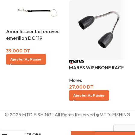
Amortisseur Latex avec
emerillon DC 119
39,000
DT
Ajouter Au Panier
M
MARES WISHBONE RACE
B
Mares
M
27,000
DT
3
Ajouter Au Panier
© 2025 MTD FISHING , All Rights Reserved @MTD-FISHING
TRESSE
BICOLORE