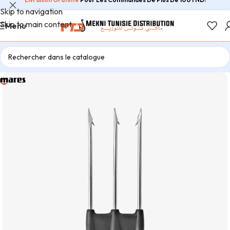
Skip to navigation
Skip to main content
Menu