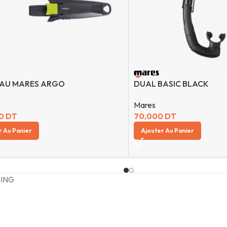
AU MARES ARGO
DUAL BASIC BLACK
Mares
00
DT
70,000
DT
r Au Panier
Ajouter Au Panier
HING