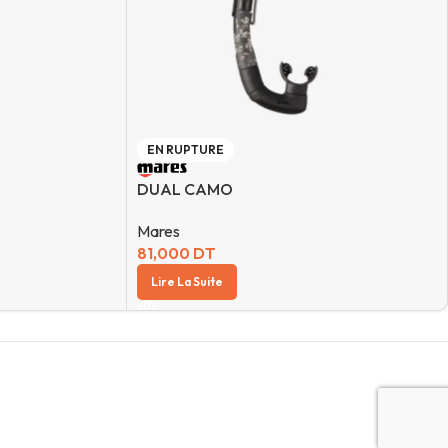
EN RUPTURE
DUAL CAMO
Mares
81,000
DT
Lire La Suite