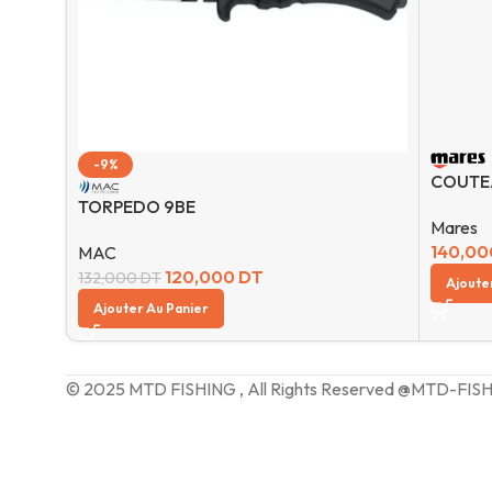
-9%
COUTE
TORPEDO 9BE
Mares
140,0
MAC
120,000
DT
132,000
DT
Ajoute
Ajouter Au Panier
© 2025 MTD FISHING , All Rights Reserved @MTD-FIS