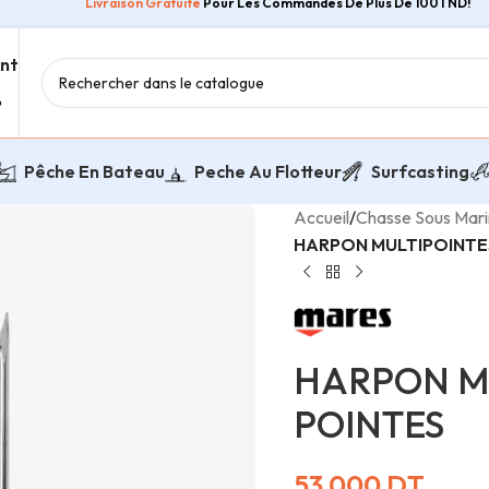
Livraison Gratuite
Pour Les Commandes De Plus De 100TND!
ent
8
Pêche En Bateau
Peche Au Flotteur
Surfcasting
Accueil
/
Chasse Sous Mar
HARPON MULTIPOINTES
HARPON MU
POINTES
53,000
DT