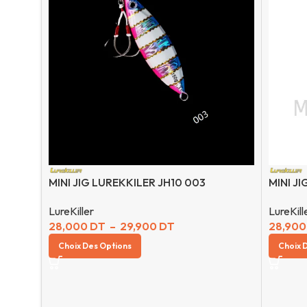
MINI JIG LUREKKILER JH10 003
MINI JI
LureKiller
LureKill
28,000
DT
–
29,900
DT
28,90
Choix Des Options
Choix 