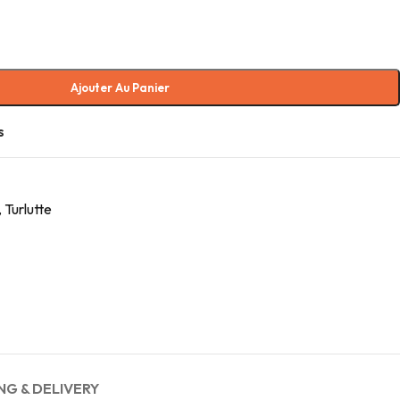
Ajouter Au Panier
s
, Turlutte
NG & DELIVERY