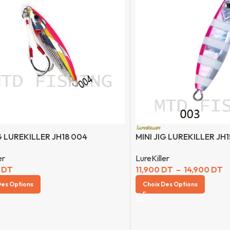
G LUREKILLER JH18 004
MINI JIG LUREKILLER JH1
er
LureKiller
0
DT
11,900
DT
–
14,900
DT
Des Options
Choix Des Options