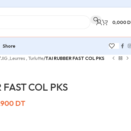
0,000
D
Shore
/
JIG ,Leurres , Turlutte
/
TAI RUBBER FAST COL PKS
 FAST COL PKS
,900
DT