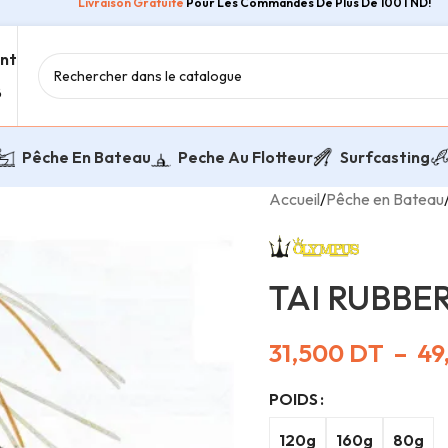
Livraison Gratuite
Pour Les Commandes De Plus De 100TND!
ent
8
Pêche En Bateau
Peche Au Flotteur
Surfcasting
Accueil
/
Pêche en Bateau
TAI RUBBER
31,500
DT
–
49
POIDS
120g
160g
80g