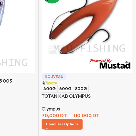
NOUVEAU
5 003
400G
600G
800G
TOTAN KAB OLYMPUS
Olympus
70,000
DT
–
110,000
DT
Choix Des Options