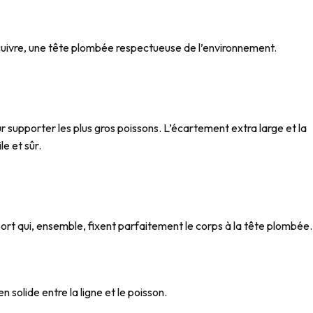
cuivre, une tête plombée respectueuse de l’environnement.
supporter les plus gros poissons. L’écartement extra large et la
e et sûr.
ort qui, ensemble, fixent parfaitement le corps à la tête plombée.
 solide entre la ligne et le poisson.