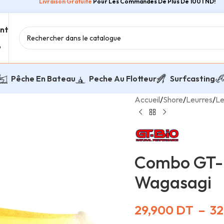
Livraison Gratuite
Pour Les Commandes De Plus De 100TND!
ent
8
Pêche En Bateau
Peche Au Flotteur
Surfcasting
Accueil
/
Shore
/
Leurres
/
Le
Combo GT-B
Wagasagi
29,900
DT
–
32