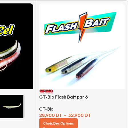
GT-Bio Flash Bait par 6
GT-Bio
28,900
DT
–
32,900
DT
Choix Des Options