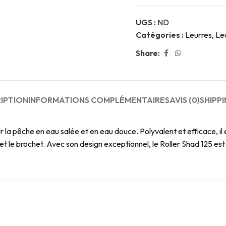
UGS :
ND
Catégories :
Leurres
,
Le
Share:
IPTION
INFORMATIONS COMPLÉMENTAIRES
AVIS (0)
SHIPPI
 la pêche en eau salée et en eau douce. Polyvalent et efficace, il e
re et le brochet. Avec son design exceptionnel, le Roller Shad 125 e