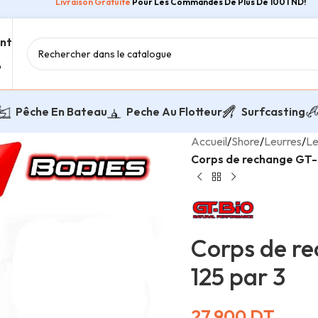
Livraison Gratuite
Pour Les Commandes De Plus De 100TND!
ent
8
Pêche En Bateau
Peche Au Flotteur
Surfcasting
Accueil
/
Shore
/
Leurres
/
Le
Corps de rechange GT-B
Corps de re
125 par 3
27,900
DT