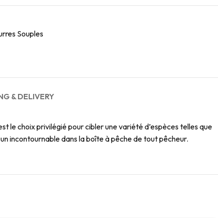
urres Souples
NG & DELIVERY
st le choix privilégié pour cibler une variété d’espèces telles que
st un incontournable dans la boîte à pêche de tout pêcheur.