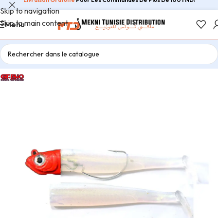
Skip to navigation
Skip to main content
Menu