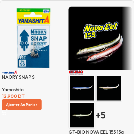
NAORY SNAP S
Yamashita
12,900
DT
Ajouter Au Panier
+5
GT-BIO NOVA EEL 155 15g