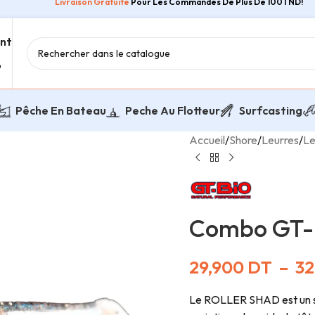
Livraison Gratuite
Pour Les Commandes De Plus De 100TND!
ent
8
Pêche En Bateau
Peche Au Flotteur
Surfcasting
Accueil
/
Shore
/
Leurres
/
Le
Combo GT-B
29,900
DT
–
32
Le ROLLER SHAD est un sha