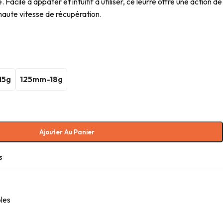
 Facile à appâter et intuitif à utiliser, ce leurre offre une action de
haute vitesse de récupération.
15g
125mm-18g
Ajouter Au Panier
s
les