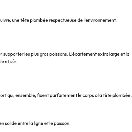
cuivre, une tête plombée respectueuse de l’environnement.
supporter les plus gros poissons. L’écartement extra large et la
e et sûr.
ort qui, ensemble, fixent parfaitement le corps à la tête plombée.
 solide entre la ligne et le poisson.