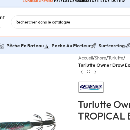
Livraison Gratuite
Pour Les Commandes De Plus De 100TND!
ent
8
Pêche En Bateau
Peche Au Flotteur
Surfcasting
Accueil
/
Shore
/
Turlutte
/
Turlutte Owner Draw E
Turlutte Ow
TROPICAL 