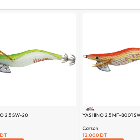
O 2.5 SW-20
YASHINO 2.5 MF-8001 SW
Carson
DT
12,000
DT