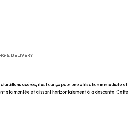
NG & DELIVERY
’ardillons acérés, il est conçu pour une utilisation immédiate et
ant à la montée et glissant horizontalement à la descente. Cette