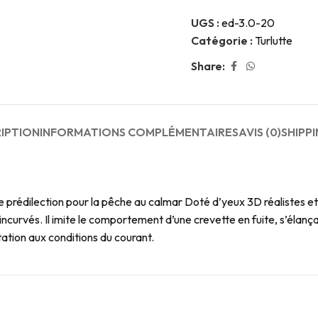
UGS :
ed-3.0-20
Catégorie :
Turlutte
Share:
IPTION
INFORMATIONS COMPLÉMENTAIRES
AVIS (0)
SHIPPI
 prédilection pour la pêche au calmar Doté d’yeux 3D réalistes et d
curvés. Il imite le comportement d’une crevette en fuite, s’élanç
tion aux conditions du courant.