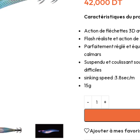
42,000
DT
Caractéristiques du pro
Action de fléchettes 3D av
Flash réaliste et action de
Parfaitement réglé et équil
calmars
Suspendu et coulissant so
difficiles
sinking speed :3.8sec/m
15g
Ajouter à mes favori