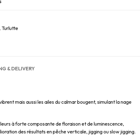
s
, Turlutte
NG & DELIVERY
vibrent mais aussi les ailes du calmar bougent, simulant la nage
 couleurs à forte composante de floraison et de luminescence,
oration des résultats en pêche verticale, jigging ou slow jigging.