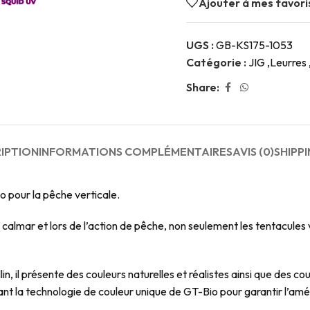
Ajouter à mes favori
UGS :
GB-KS175-1053
Catégorie :
JIG ,Leurres 
Share:
IPTION
INFORMATIONS COMPLÉMENTAIRES
AVIS (0)
SHIPPI
o pour la pêche verticale.
 calmar et lors de l’action de pêche, non seulement les tentacules 
llin, il présente des couleurs naturelles et réalistes ainsi que des
nt la technologie de couleur unique de GT-Bio pour garantir l’améli