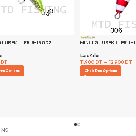
G LUREKILLER JH18 002
MINI JIG LUREKILLER JH
er
LureKiller
0
DT
11,900
DT
–
12,900
DT
Des Options
Choix Des Options
HING