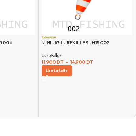
15 006
MINI JIG LUREKILLER JH15 002
LureKiller
11,900
DT
–
14,900
DT
Lire La Suite