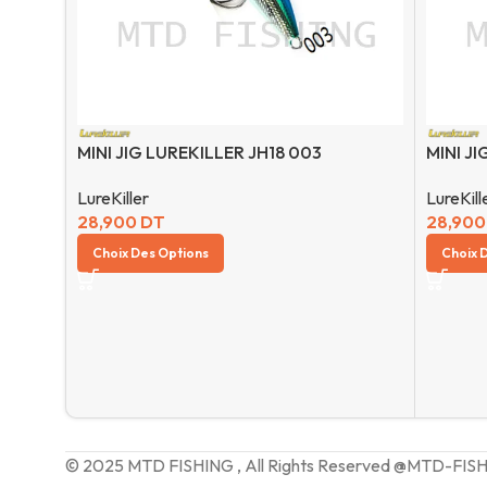
MINI JIG LUREKILLER JH18 003
MINI JI
LureKiller
LureKill
28,900
DT
28,90
Choix Des Options
Choix 
© 2025 MTD FISHING , All Rights Reserved @MTD-FIS