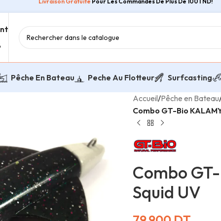
Livraison Gratuite
Pour Les Commandes De Plus De 100TND!
ent
8
Pêche En Bateau
Peche Au Flotteur
Surfcasting
Accueil
/
Pêche en Bateau
Combo GT-Bio KALAMY 
Combo GT-B
Squid UV
79,900
DT